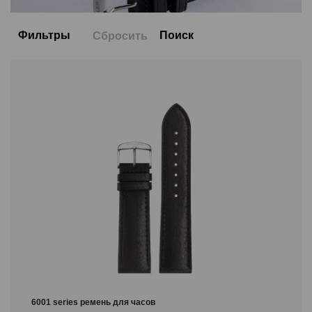
Фильтры
Поиск
Сбросить
Цвет
Размер
22/20
20/18
18/16
14/12
16/14
Обозначение длины
M
6001 series ремень для часов