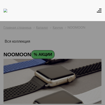
Главная страница
Каталог
Каучук
NOOMOON
Вся коллекция
NOOMOON
% АКЦИИ