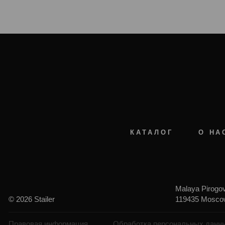
КАТАЛОГ
О НА
Malaya Pirogov
© 2026 Stailer
119435 Moscow
Правовая информация
Обработка персональных данн