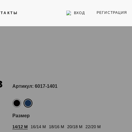
РЕГИСТРАЦИЯ
ВХОД
НТАКТЫ
Инструменты
Стекла для часов
Торговое оборудование
в
Артикул: 6017-1401
Размер
14/12 M
16/14 M
18/16 M
20/18 M
22/20 M