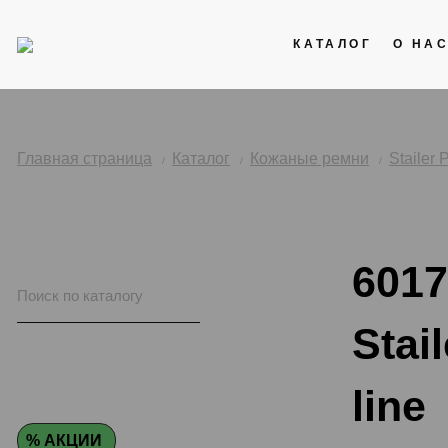
КАТАЛОГ
О НА
Акции
Кожаные ремни
Главная страница
Каталог
Кожаные ремни
Stailer
Стальные браслеты
Каучук
6017
Нейлоновые ремни
Stai
line
% АКЦИИ