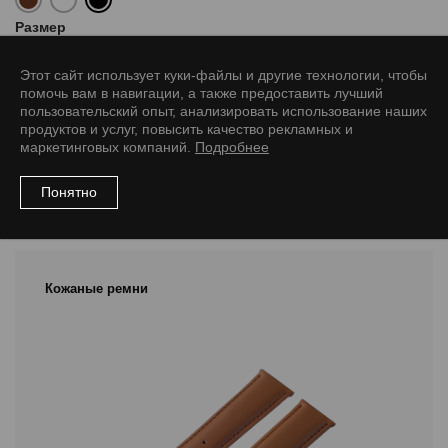
Размер
8/8 L
10/8 L
12/10 L
14/12 L
16/14 L
18/16 L
20/18 L
Этот сайт использует куки-файлы и другие технологии, чтобы
помочь вам в навигации, а также предоставить лучший
22/20 L
24/22 L
26/24 L
пользовательский опыт, анализировать использование наших
продуктов и услуг, повысить качество рекламных и
маркетинговых компаний.
Подробнее
Понятно
Рекомендуемые товары
Кожаные ремни