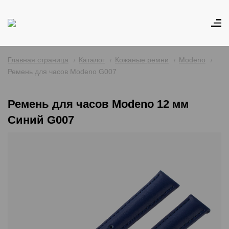
Главная страница
Каталог
Кожаные ремни
Modeno
Ремень для часов Modeno G007
Ремень для часов Modeno 12 мм
Синий G007