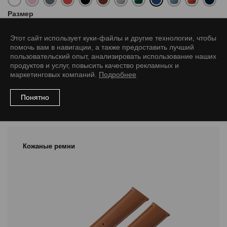
Размер
8/8 L
10/8 L
12/10 L
14/12 L
16/14 L
18/16 L
20/18 L
Этот сайт использует куки-файлы и другие технологии, чтобы
помочь вам в навигации, а также предоставить лучший
22/20 L
24/22 L
пользовательский опыт, анализировать использование наших
продуктов и услуг, повысить качество рекламных и
маркетинговых компаний.
Подробнее
Понятно
Рекомендуемые товары
Кожаные ремни