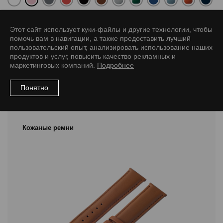
Размер
Этот сайт использует куки-файлы и другие технологии, чтобы
12/10 L
14/12 L
16/14 L
18/16 L
20/18 L
помочь вам в навигации, а также предоставить лучший
пользовательский опыт, анализировать использование наших
продуктов и услуг, повысить качество рекламных и
маркетинговых компаний.
Подробнее
Понятно
Рекомендуемые товары
Кожаные ремни