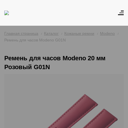
Главная страница
Каталог
Кожаные ремни
Modeno
Ремень для часов Modeno G01N
Ремень для часов Modeno 20 мм
Розовый G01N