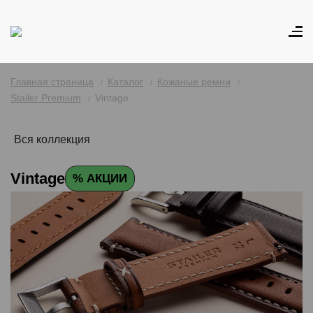
Главная страница
Каталог
Кожаные ремни
Stailer Premium
Vintage
Вся коллекция
Vintage
% АКЦИИ