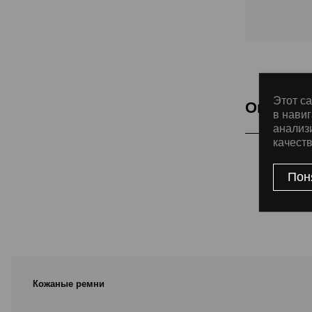
Этот са
Описани
в навиг
анализ
качест
Подкладка Cla
Пон
Кожаные ремни