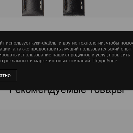
йт использует куки-файлы и другие технологии, чтобы помо
е
ации, а также предоставить лучший пользовательский опыт,
ировать использование наших продуктов и услуг, повысить
во рекламных и маркетинговых компаний.
Подробнее
ssic Nubuck, ThermoSeal®, Дополнительная прошивка
ятно
Рекомендуемые товары