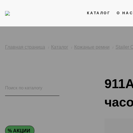
КАТАЛОГ
О НА
Акции
Кожаные ремни
Главная страница
Каталог
Кожаные ремни
Stailer 
Стальные браслеты
Каучук
911A
Нейлоновые ремни
часо
% АКЦИИ