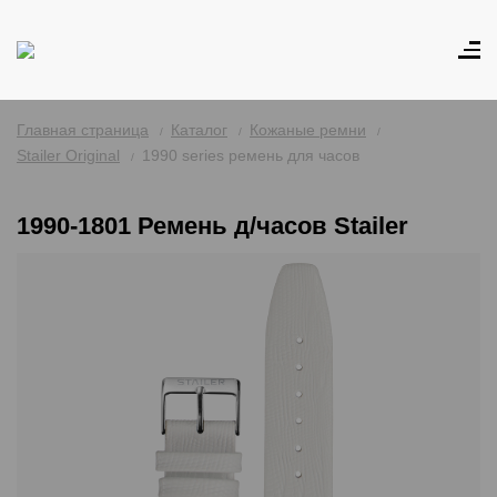
Главная страница
Каталог
Кожаные ремни
Stailer Original
1990 series ремень для часов
1990-1801 Ремень д/часов Stailer