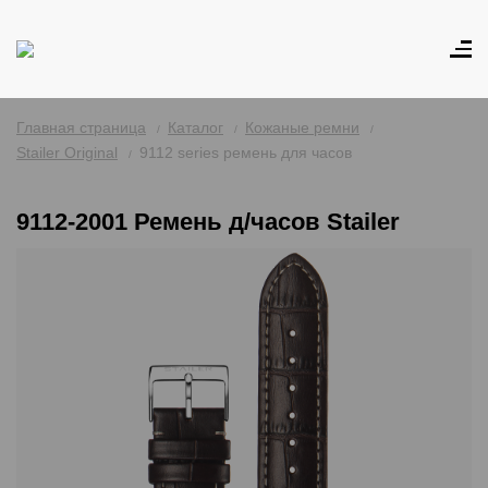
Главная страница
Каталог
Кожаные ремни
Stailer Original
9112 series ремень для часов
9112-2001 Ремень д/часов Stailer