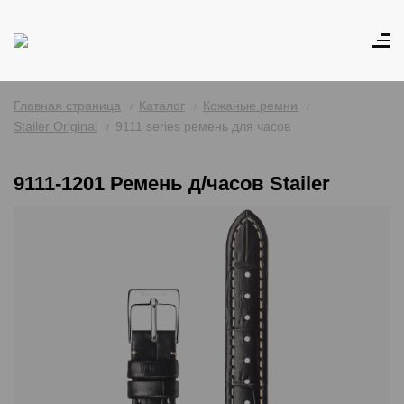
Главная страница
Каталог
Кожаные ремни
Stailer Original
9111 series ремень для часов
9111-1201 Ремень д/часов Stailer