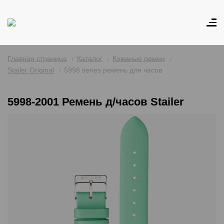
Главная страница
Каталог
Кожаные ремни
Stailer Original
5998 series ремень для часов
5998-2001 Ремень д/часов Stailer