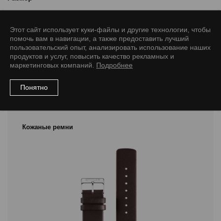
18/16 M
20/18 M
20/18 L
22/20 M
22/20 L
24/22 M
Этот сайт использует куки-файлы и другие технологии, чтобы
24/22 L
помочь вам в навигации, а также предоставить лучший
пользовательский опыт, анализировать использование наших
продуктов и услуг, повысить качество рекламных и
маркетинговых компаний.
Подробнее
Понятно
Рекомендуемые товары
Кожаные ремни