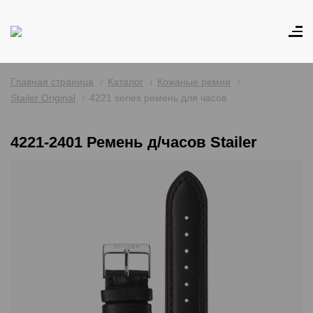
Главная страница
Каталог
Кожаные ремни
Stailer Original
4221 series ремень для часов
4221-2401 Ремень д/часов Stailer