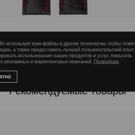
йт использует куки-файлы и другие технологии, чтобы помо
е
ации, а также предоставить лучший пользовательский опыт,
ировать использование наших продуктов и услуг, повысить
во рекламных и маркетинговых компаний.
Подробнее
ssic Nubuck, ThermoSeal®, Дополнительная прошивка
ятно
Рекомендуемые товары