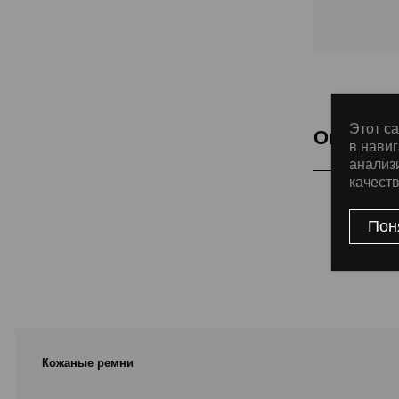
Этот са
Описани
в навиг
анализ
качест
Подкладка Cla
Пон
Кожаные ремни