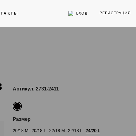
РЕГИСТРАЦИЯ
ВХОД
НТАКТЫ
Инструменты
Стекла для часов
Торговое оборудование
в
Артикул: 2731-2411
Размер
20/18 M
20/18 L
22/18 M
22/18 L
24/20 L