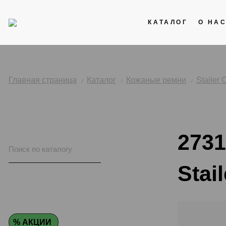
КАТАЛОГ
О НА
Акции
Кожаные ремни
Главная страница
Каталог
Кожаные ремни
Stailer 
Стальные браслеты
Каучук
2731
Нейлоновые ремни
Stail
% АКЦИИ