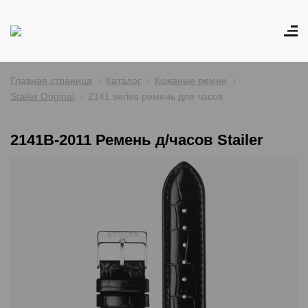
Главная страница
Каталог
Кожаные ремни
Stailer Original
2141 series ремень для часов
2141B-2011 Ремень д/часов Stailer