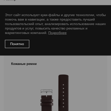
12/10 M
14/12 M
16/14 M
18/16 M
18/16 L
20/18 M
Этот сайт использует куки-файлы и другие технологии, чтобы
20/18 L
22/20 M
22/20 L
24/20 L
24/20 M
помочь вам в навигации, а также предоставить лучший
пользовательский опыт, анализировать использование наших
продуктов и услуг, повысить качество рекламных и
маркетинговых компаний.
Подробнее
Понятно
Рекомендуемые товары
Кожаные ремни