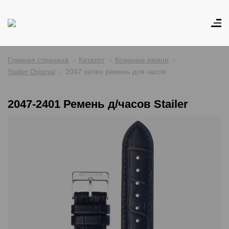
Главная страница
Каталог
Кожаные ремни
Stailer Original
2047 series ремень для часов
2047-2401 Ремень д/часов Stailer