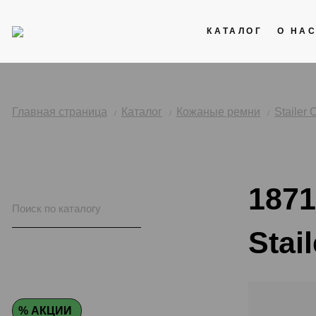
КАТАЛОГ
О НА
Акции
Кожаные ремни
Главная страница
Каталог
Кожаные ремни
Stailer 
Стальные браслеты
Каучук
1871
Нейлоновые ремни
Stail
% АКЦИИ