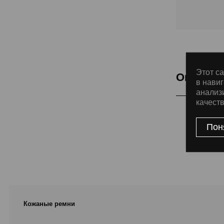
Этот са
Описани
в навиг
анализ
качест
Подкладка Cla
Пон
Кожаные ремни