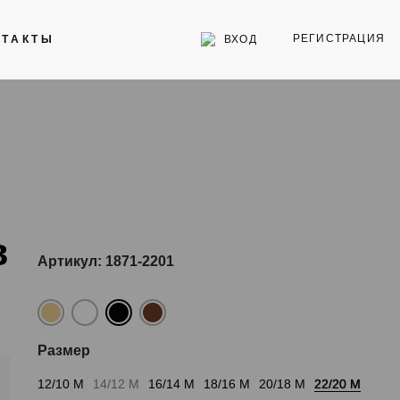
РЕГИСТРАЦИЯ
ВХОД
НТАКТЫ
Инструменты
Стекла для часов
Торговое оборудование
в
Артикул: 1871-2201
Размер
12/10 M
14/12 M
16/14 M
18/16 M
20/18 M
22/20 M