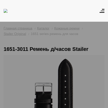
Главная страница
Каталог
Кожаные ремни
Stailer Original
1651 series ремень для часов
1651-3011 Ремень д/часов Stailer