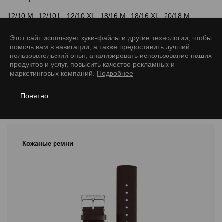
12/10 M
12/10 L
12/10 XL
18/16 M
18/16 XL
20/18 M
20/18 L
20/18 XL
22/18 XL
22/20 M
22/20 L
24/22 M
Этот сайт использует куки-файлы и другие технологии, чтобы
помочь вам в навигации, а также предоставить лучший
24/22 L
26/24 L
28/26 L
30/28 L
пользовательский опыт, анализировать использование наших
продуктов и услуг, повысить качество рекламных и
маркетинговых компаний.
Подробнее
Понятно
Рекомендуемые товары
Кожаные ремни