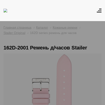
Главная страница
Каталог
Кожаные ремни
Stailer Original
162D series ремень для часов
162D-2001 Ремень д/часов Stailer