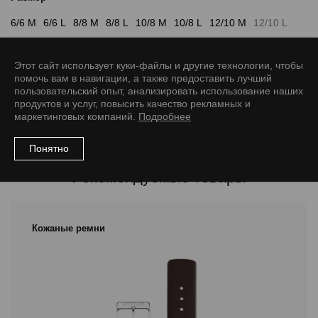
6/6 M
6/6 L
8/8 M
8/8 L
10/8 M
10/8 L
12/10 M
12/10 L
14/12 M
14/12 L
16/14 M
16/14 L
18/16 M
18/16 L
Этот сайт использует куки-файлы и другие технологии, чтобы
20/18 M
20/18 L
22/20 M
22/20 L
24/22 M
24/22 L
помочь вам в навигации, а также предоставить лучший
пользовательский опыт, анализировать использование наших
26/24 M
28/26 L
продуктов и услуг, повысить качество рекламных и
маркетинговых компаний.
Подробнее
Понятно
Рекомендуемые товары
Кожаные ремни