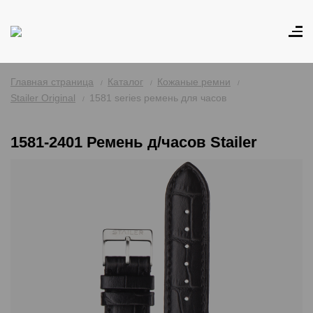
Главная страница
Каталог
Кожаные ремни
Stailer Original
1581 series ремень для часов
1581-2401 Ремень д/часов Stailer