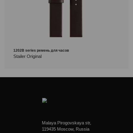
1202B series ремень для часов
Stailer Original
Malaya Pirogovskaya str,
119435 Moscow, Russia