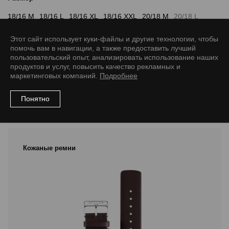
18/16 M
18/16 L
18/16 XL
18/16 XXL
20/18 M
20/18 L
20/18 XL
20/18 XXL
20/20 M
20/20 L
22/18 M
22/18 L
Этот сайт использует куки-файлы и другие технологии, чтобы
помочь вам в навигации, а также предоставить лучший
22/18 XL
22/20 M
22/20 L
24/18 L
24/22 XL
пользовательский опыт, анализировать использование наших
продуктов и услуг, повысить качество рекламных и
маркетинговых компаний.
Подробнее
Понятно
Рекомендуемые товары
Кожаные ремни