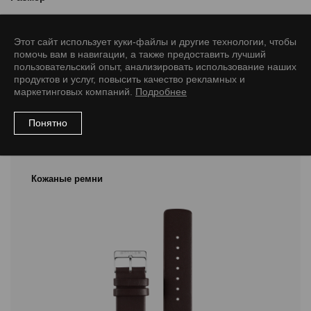
18/16 M
18/16 L
20/18 M
20/18 L
20/18 XL
22/18 XL
Этот сайт использует куки-файлы и другие технологии, чтобы
22/20 M
22/20 L
24/22 L
24/22 XL
помочь вам в навигации, а также предоставить лучший
пользовательский опыт, анализировать использование наших
продуктов и услуг, повысить качество рекламных и
маркетинговых компаний.
Подробнее
Понятно
Рекомендуемые товары
Кожаные ремни