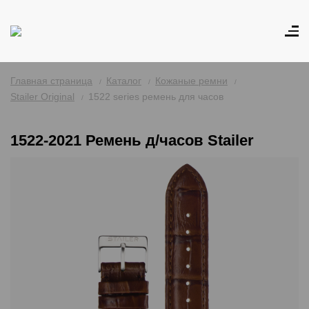
Главная страница
Каталог
Кожаные ремни
Stailer Original
1522 series ремень для часов
1522-2021 Ремень д/часов Stailer