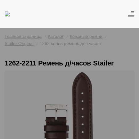
Главная страница
Каталог
Кожаные ремни
Stailer Original
1262 series ремень для часов
1262-2211 Ремень д/часов Stailer