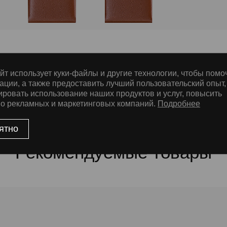
йт использует куки-файлы и другие технологии, чтобы помо
е
ации, а также предоставить лучший пользовательский опыт,
ировать использование наших продуктов и услуг, повысить
во рекламных и маркетинговых компаний.
Подробнее
ssic Nubuck, ThermoSeal®
ятно
Рекомендуемые товары