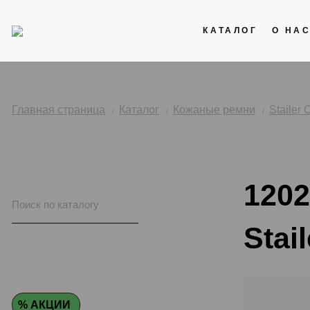
КАТАЛОГ
О НА
Акции
Кожаные ремни
Главная страница
Каталог
Кожаные ремни
Stailer 
Стальные браслеты
Каучук
1202
Нейлоновые ремни
Stail
% АКЦИИ