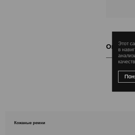
Этот са
Описани
в навиг
анализ
качест
Подкладка Cla
Пон
Кожаные ремни