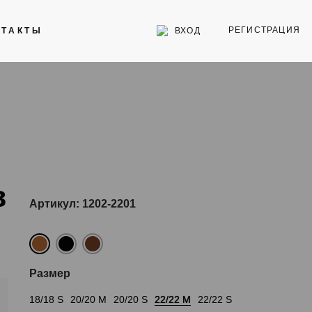
РЕГИСТРАЦИЯ
ВХОД
НТАКТЫ
Инструменты
Стекла для часов
Торговое оборудование
в
Артикул: 1202-2201
Размер
18/18 S
20/20 M
20/20 S
22/22 M
22/22 S