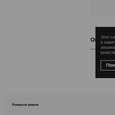
Этот са
Описани
в навиг
анализ
качест
Подкладка Cla
Пон
Кожаные ремни