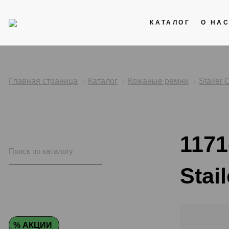
КАТАЛОГ
О НА
Акции
Кожаные ремни
Главная страница
Каталог
Кожаные ремни
Stailer 
Стальные браслеты
Каучук
1171
Нейлоновые ремни
Stail
% АКЦИИ