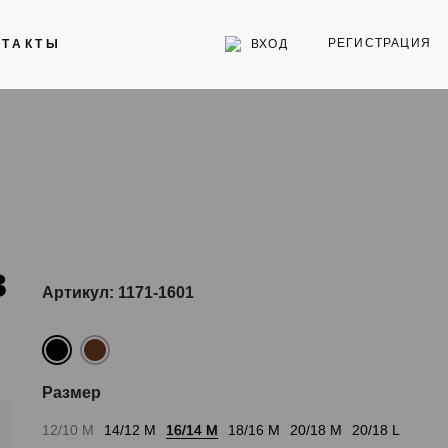
РЕГИСТРАЦИЯ
ВХОД
НТАКТЫ
Инструменты
Стекла для часов
Торговое оборудование
в
Артикул: 1171-1601
Размер
12/10 M
14/12 M
16/14 M
18/16 M
20/18 M
20/18 L