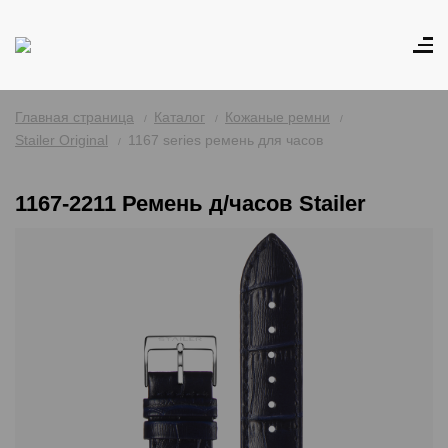
Главная страница
Каталог
Кожаные ремни
Stailer Original
1167 series ремень для часов
1167-2211 Ремень д/часов Stailer