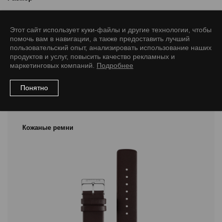
12/10 M
14/12 M
16/14 M
18/16 M
18/16 L
20/18 M
Этот сайт использует куки-файлы и другие технологии, чтобы
20/18 L
22/20 M
22/20 L
помочь вам в навигации, а также предоставить лучший
пользовательский опыт, анализировать использование наших
продуктов и услуг, повысить качество рекламных и
маркетинговых компаний.
Подробнее
Понятно
Рекомендуемые товары
Кожаные ремни