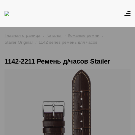
Главная страница
Каталог
Кожаные ремни
Stailer Original
1142 series ремень для часов
1142-2211 Ремень д/часов Stailer