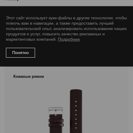
12/10 M
14/12 M
14/12 L
16/14 M
16/14 L
18/16 M
Этот сайт использует куки-файлы и другие технологии, чтобы
18/16 L
20/18 M
20/18 L
22/20 M
22/20 L
помочь вам в навигации, а также предоставить лучший
пользовательский опыт, анализировать использование наших
продуктов и услуг, повысить качество рекламных и
маркетинговых компаний.
Подробнее
Понятно
Рекомендуемые товары
Кожаные ремни