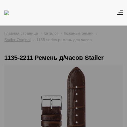
Главная страница
Каталог
Кожаные ремни
Stailer Original
1135 series ремень для часов
1135-2211 Ремень д/часов Stailer