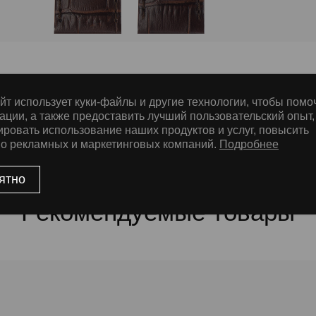
йт использует куки-файлы и другие технологии, чтобы помо
е
ации, а также предоставить лучший пользовательский опыт,
ировать использование наших продуктов и услуг, повысить
во рекламных и маркетинговых компаний.
Подробнее
ssic Nubuck, ThermoSeal®, Дополнительная прошивка
ятно
Рекомендуемые товары