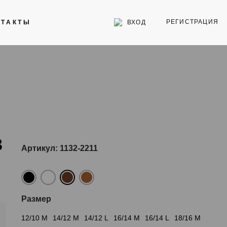
РЕГИСТРАЦИЯ
ВХОД
НТАКТЫ
Инструменты
Стекла для часов
Торговое оборудование
в
Артикул: 1132-2211
Размер
12/10 M
14/12 M
14/12 L
16/14 M
16/14 L
18/16 M