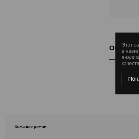
Этот са
Описани
в навиг
анализ
качест
Подкладка Cla
Пон
Кожаные ремни