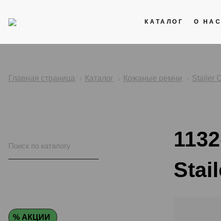
КАТАЛОГ
О НА
Акции
Кожаные ремни
Главная страница
Каталог
Кожаные ремни
Stailer 
Стальные браслеты
Каучук
1132
Нейлоновые ремни
Stail
% АКЦИИ