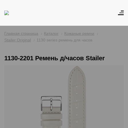
Главная страница
Каталог
Кожаные ремни
Stailer Original
1130 series ремень для часов
1130-2201 Ремень д/часов Stailer