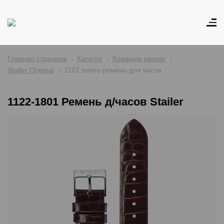
Главная страница
Каталог
Кожаные ремни
Stailer Original
1122 series ремень для часов
1122-1801 Ремень д/часов Stailer