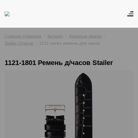
Главная страница
Каталог
Кожаные ремни
Stailer Original
1121 series ремень для часов
1121-1801 Ремень д/часов Stailer