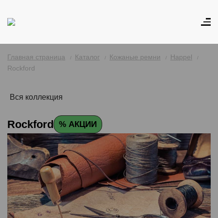
Главная страница
Каталог
Кожаные ремни
Happel
Rockford
Вся коллекция
Rockford
% АКЦИИ