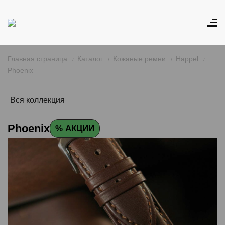
Главная страница
Каталог
Кожаные ремни
Happel
Phoenix
Вся коллекция
Phoenix
% АКЦИИ