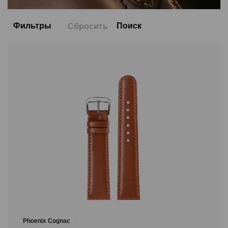
Фильтры
Поиск
Сбросить
Цвет
Размер
22/20
20/18
18/16
14/12
16/14
12/10
10/8
Обозначение длины
M
XL
S
Phoenix Cognac