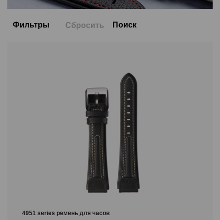
Фильтры
Поиск
Сбросить
Цвет
Размер
22/20
20/18
24/22
26/24
Обозначение длины
L
4951 series ремень для часов