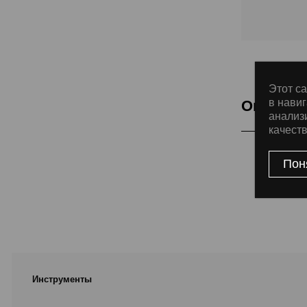
Этот са
в навиг
Описани
анализ
качест
Товар
Пон
Инструменты