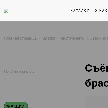
КАТАЛОГ
О НА
Акции
Кожаные ремни
Главная страница
Каталог
Инструменты
Съёмник з
Стальные браслеты
Каучук
Съё
Нейлоновые ремни
бра
% АКЦИИ