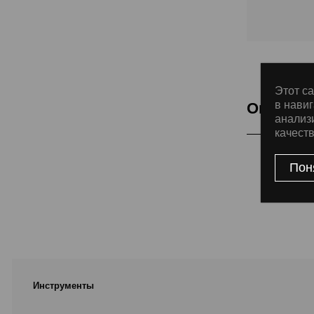
Этот са
в навиг
Описани
анализ
качест
Товар
Пон
Инструменты