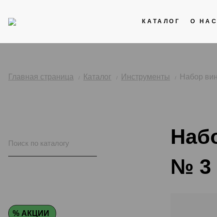
КАТАЛОГ
О НА
Акции
Кожаные ремни
Главная страница
Каталог
Инструменты
Набор вин
Стальные браслеты
Каучук
Набо
Нейлоновые ремни
№ 3 
% АКЦИИ