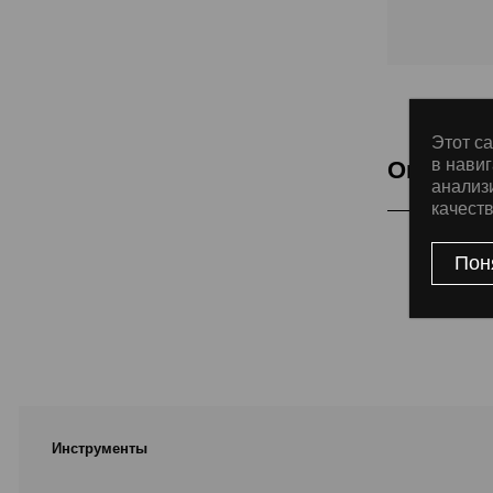
Этот са
в навиг
Описани
анализ
качест
Товар
Пон
Инструменты