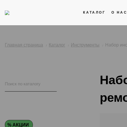
КАТАЛОГ
О НА
Акции
Кожаные ремни
Главная страница
Каталог
Инструменты
Набор инс
Стальные браслеты
Каучук
Наб
Нейлоновые ремни
рем
% АКЦИИ