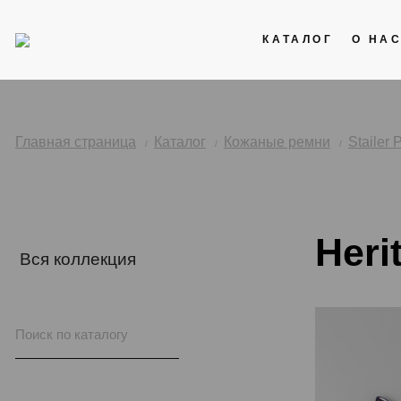
КАТАЛОГ
О НА
Акции
Кожаные ремни
Главная страница
Каталог
Кожаные ремни
Stailer
Стальные браслеты
Каучук
Heri
Нейлоновые ремни
Вся коллекция