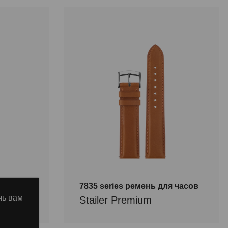
я часов
7835 series ремень для часов
чь вам
Stailer Premium