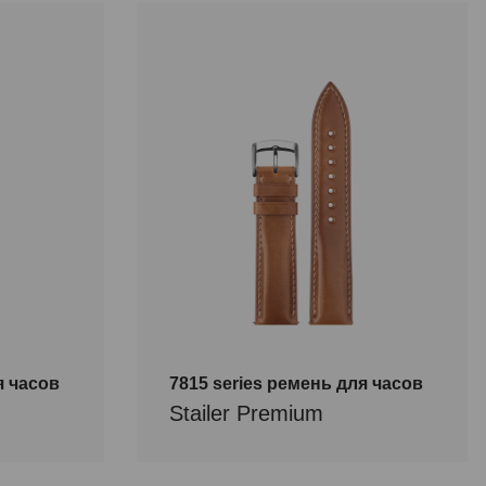
Обозначение
длины
2/18
19/16
21/18
M
я часов
7815 series ремень для часов
Stailer Premium