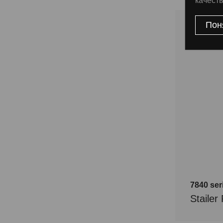
качест
Пон
7840 se
Staile