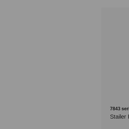
7843 se
Staile