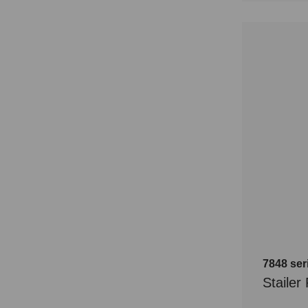
7848 se
Staile