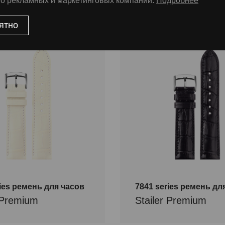
во рекламных и маркетинговых компаний.
Подробнее
ятно
ries ремень для часов
7841 series ремень дл
r Premium
Stailer Premium