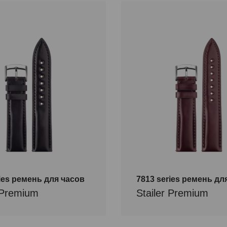
Размер
22/20
20/18
18/16
20/16
2
14/12
16/14
ries ремень для часов
7813 series ремень дл
r Premium
Stailer Premium