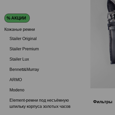
% АКЦИИ
Кожаные ремни
Stailer Original
Stailer Premium
Stailer Lux
Bennett&Murray
ARMO
Modeno
Element-ремни под несъёмную
Фильтры
шпильку корпуса золотых часов