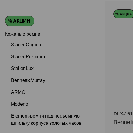
Цвет
% АКЦИЯ
% АКЦИИ
Кожаные ремни
Stailer Original
Stailer Premium
Stailer Lux
Bennett&Murray
ARMO
Modeno
DLX-151
Element-ремни под несъёмную
Bennet
шпильку корпуса золотых часов