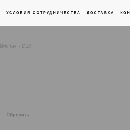
С
УСЛОВИЯ СОТРУДНИЧЕСТВА
ДОСТАВКА
КО
Полиуретан
Раскладные замки
&Murray
DLX
Батарейки
Шпильки
Аксессуары
Сбросить