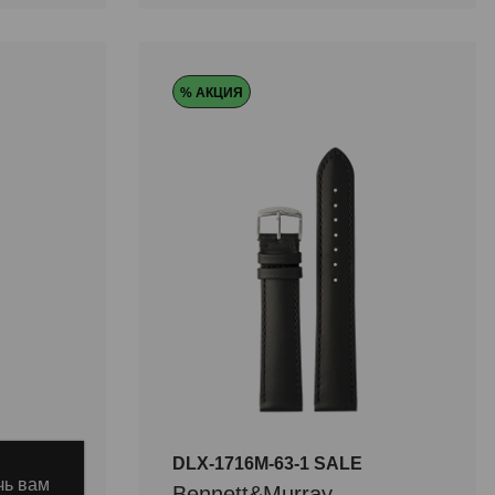
% АКЦИЯ
E
DLX-1716M-63-1 SALE
чь вам
Bennett&Murray