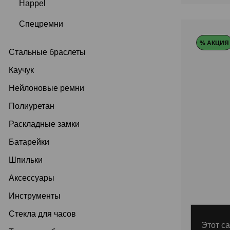
Happel
Спецремни
% АКЦИЯ
Стальные браслеты
Каучук
Нейлоновые ремни
Полиуретан
Раскладные замки
Батарейки
Шпильки
Аксессуары
Инструменты
Стекла для часов
DLX-151
Этот са
Bennet