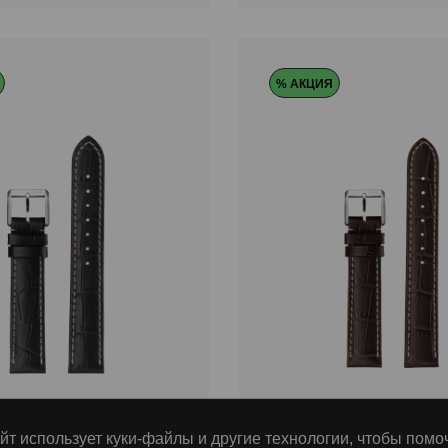
% АКЦИЯ
4M-81-1B SALE
DLX-1514M-81-2B SAL
йт использует куки-файлы и другие технологии, чтобы помо
t&Murray
Bennett&Murray