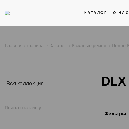
КАТАЛОГ
О НА
Акции
Кожаные ремни
Главная страница
Каталог
Кожаные ремни
Bennett
Стальные браслеты
Каучук
DLX
Нейлоновые ремни
Вся коллекция
Фильтры