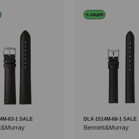
Размер
Обозначение длины
% АКЦИЯ
17/16
15/14
M
4M-63-1 SALE
DLX-1514M-68-1 SALE
t&Murray
Bennett&Murray