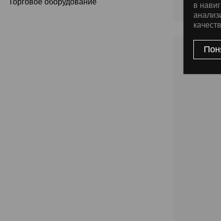
Торговое оборудование
в навиг
анализ
качест
Пон
% АКЦИЯ