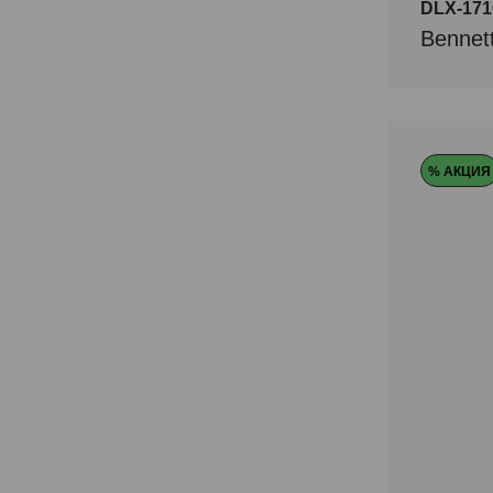
DLX-171
Bennet
% АКЦИЯ