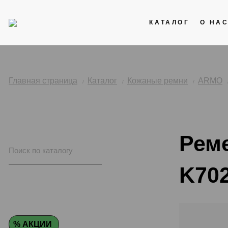
КАТАЛОГ
О НА
Акции
Кожаные ремни
Главная страница
Каталог
Кожаные ремни
ARMO
Стальные браслеты
Каучук
Рем
Нейлоновые ремни
K702
% АКЦИИ