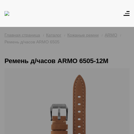
Главная страница
Каталог
Кожаные ремни
ARMO
Ремень д/часов ARMO 6505
Ремень д/часов ARMO 6505-12M