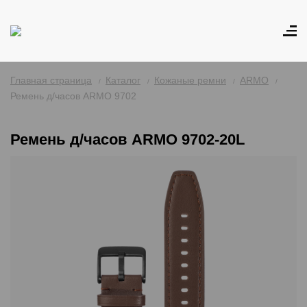
Главная страница
Каталог
Кожаные ремни
ARMO
Ремень д/часов ARMO 9702
Ремень д/часов ARMO 9702-20L