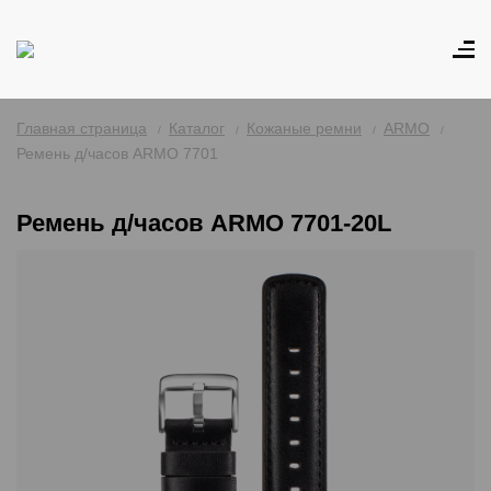
Главная страница
Каталог
Кожаные ремни
ARMO
Ремень д/часов ARMO 7701
Ремень д/часов ARMO 7701-20L