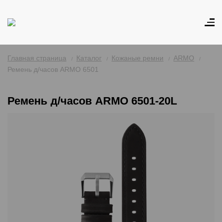
Главная страница
Каталог
Кожаные ремни
ARMO
Ремень д/часов ARMO 6501
Ремень д/часов ARMO 6501-20L