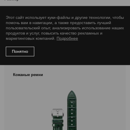
18/16 M
18/16 L
20/18 M
20/18 L
22/20 M
22/20 L
Этот сайт использует куки-файлы и другие технологии, чтобы
24/22 M
24/22 L
помочь вам в навигации, а также предоставить лучший
пользовательский опыт, анализировать использование наших
продуктов и услуг, повысить качество рекламных и
маркетинговых компаний.
Подробнее
Понятно
Рекомендуемые товары
Кожаные ремни