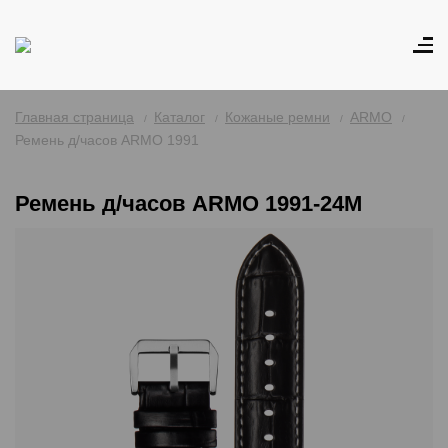
Главная страница
Каталог
Кожаные ремни
ARMO
Ремень д/часов ARMO 1991
Ремень д/часов ARMO 1991-24M