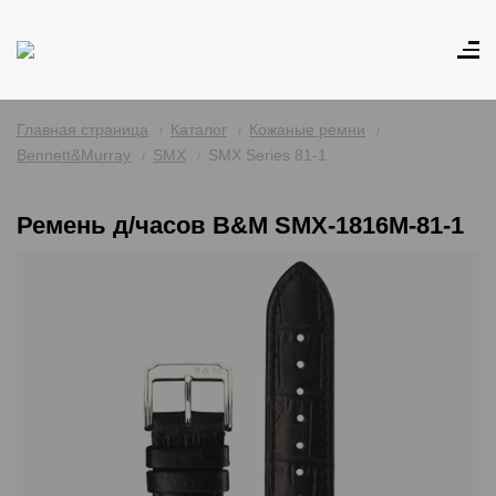
Главная страница
Каталог
Кожаные ремни
Bennett&Murray
SMX
SMX Series 81-1
Ремень д/часов B&M SMX-1816M-81-1