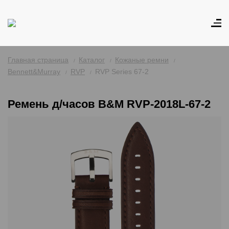
Главная страница
Каталог
Кожаные ремни
Bennett&Murray
RVP
RVP Series 67-2
Ремень д/часов B&M RVP-2018L-67-2