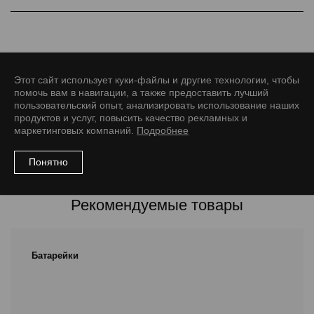
Фирма RENATA SA - один из ведущих мировых производителей
качественных кнопочных элементов питания для часов и
микроэлектроники.
Артикул: Renata 1632
Этот сайт использует куки-файлы и другие технологии, чтобы
помочь вам в навигации, а также предоставить лучший
Размер
пользовательский опыт, анализировать использование наших
продуктов и услуг, повысить качество рекламных и
1632
маркетинговых компаний.
Подробнее
Понятно
Рекомендуемые товары
Батарейки