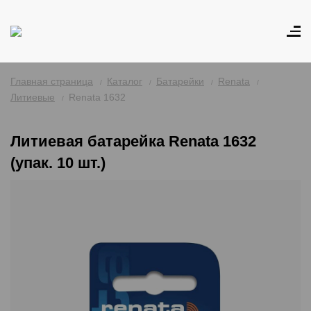
Главная страница
Каталог
Батарейки
Renata
Литиевые
Renata 1632
Литиевая батарейка Renata 1632
(упак. 10 шт.)