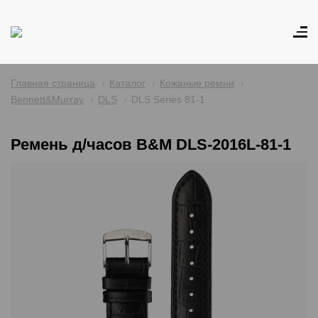
Главная страница
Каталог
Кожаные ремни
Bennett&Murray
DLS
DLS Series 81-1
Ремень д/часов B&M DLS-2016L-81-1